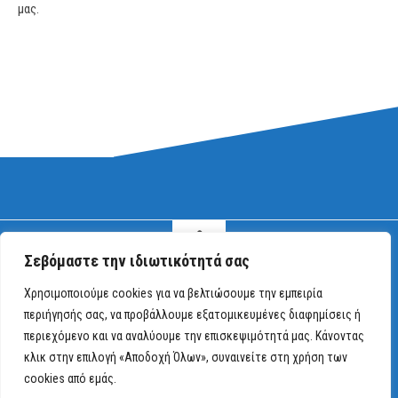
μας.
Σεβόμαστε την ιδιωτικότητά σας
Χρησιμοποιούμε cookies για να βελτιώσουμε την εμπειρία
περιήγησής σας, να προβάλλουμε εξατομικευμένες διαφημίσεις ή
Ablocfest - Μην κυνηγάτε τη νίκη, γίνετε νικητές στο Zet Casino!. Ολα τα
περιεχόμενο και να αναλύουμε την επισκεψιμότητά μας. Κάνοντας
δικαιώματα διατηρούνται.
κλικ στην επιλογή «Αποδοχή Όλων», συναινείτε στη χρήση των
cookies από εμάς.